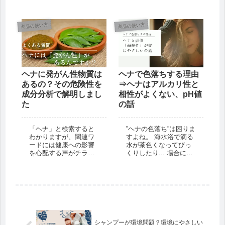
だと思います。 頭皮が
ようになった理由も概
乾燥すると痒みがでた
ねわかっているのです
り、フケが気になった
が、 結論から申し上げ
商品の使い方
商品の使い方
り... さらには、静電気
ますと、ヘナをして薄
を帯びてまとまり...
毛になることはありま
せん。...
ヘナに発がん性物質は
ヘナで色落ちする理由
あるの？その危険性を
⇒ヘナはアルカリ性と
成分分析で解明しまし
相性がよくない、pH値
た
の話
「ヘナ」と検索すると
”ヘナの色落ち”は困りま
わかりますが、関連ワ
すよね。 海水浴で滴る
ードには健康への影響
水が茶色くなってびっ
を心配する声がチラホ
くりしたり... 場合によ
ラ。 ヘナ自体は天然ハ
っては、洋服が汚れて
ーブにもかかわらず、
しまったり... 今回は”ヘ
発がん性があることま
ナの色落ち”を防ぐため
でが疑われています。
に、ヘナの特徴をもっ
不思議ですよね。 イン
と詳しくみていきまし
ドやイスラエルでは
ょう。 ヘナが染まるし
5,000...
くみ...
シャンプーが環境問題？環境にやさしい