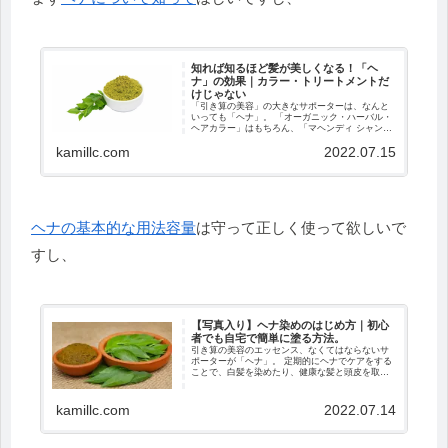
知れば知るほど髪が美しくなる！「ヘ
ナ」の効果｜カラー・トリートメントだ
けじゃない
「引き算の美容」の大きなサポーターは、なんと
いっても「ヘナ」。 「オーガニック・ハーバル・
ヘアカラー」はもちろん、「マヘンディ シャンプ
ーH」「マヘンディ トリートメントH」にも、ヘ
kamillc.com
2022.07.15
ナエキスが配合されています。 今日は、そんな
「ヘナ...
ヘナの基本的な用法容量
は守って正しく使って欲しいで
すし、
【写真入り】ヘナ染めのはじめ方｜初心
者でも自宅で簡単に塗る方法。
引き算の美容のエッセンス、なくてはならないサ
ポーターが「ヘナ」。 定期的にヘナでケアをする
ことで、白髪を染めたり、健康な髪と頭皮を取り
戻したりと、さまざまな効果を得ることができま
す。 この記事では、ヘナによるケアをはじめるた
めに必要...
kamillc.com
2022.07.14