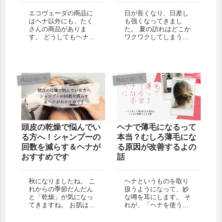
エコヴェーダの商品に
日が長くなり、日差し
はヘナ以外にも、たく
も強くなってきまし
さんの商品がありま
た。 夏の訪れはどこか
す。 どうしてもヘナな
ワクワクしてしまうの
どヘアカラー商品が目
ですが、どうしても気
立ってしまいますが、
になってしまうのが
他の商品も例にもれず
「紫外線」。 お肌の日
素晴らしい商品です。
焼け対策、紫外線
今回はその中でも陰に
（UV）ケアをしている
商品の使い方
商品の使い方
隠れた逸品「みぐしす
方は多いと思います
まし」についてお伝え
が、髪・頭皮のUVケア
させて...
はしていますか？ ...
頭皮の乾燥で悩んでい
ヘナで薄毛になるって
る方へ！シャンプーの
本当？むしろ薄毛にな
回数を減らす＆ヘナが
る原因が改善するよの
おすすめです
話
秋になりましたね。 こ
ヘナというものを取り
れからの季節だんだん
扱うようになって、妙
と「乾燥」が気になっ
な噂を耳にします。 そ
てきますね。 お肌はも
れが、「ヘナを使うと
ちろんのこと、頭皮も
薄毛になる」という
乾燥が気になるところ
噂。 実はその噂がでる