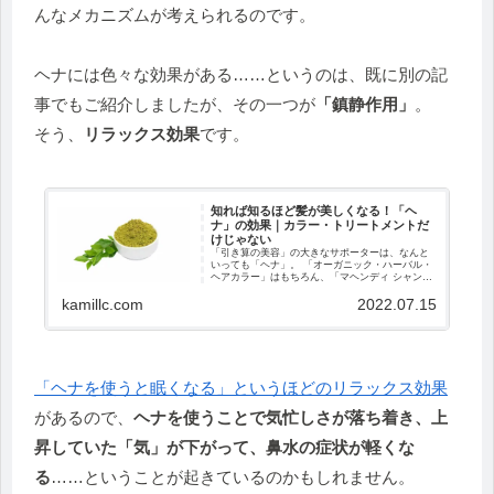
んなメカニズムが考えられるのです。
ヘナには色々な効果がある……というのは、既に別の記
事でもご紹介しましたが、その一つが
「鎮静作用」
。
そう、
リラックス効果
です。
知れば知るほど髪が美しくなる！「ヘ
ナ」の効果｜カラー・トリートメントだ
けじゃない
「引き算の美容」の大きなサポーターは、なんと
いっても「ヘナ」。 「オーガニック・ハーバル・
ヘアカラー」はもちろん、「マヘンディ シャンプ
ーH」「マヘンディ トリートメントH」にも、ヘ
kamillc.com
2022.07.15
ナエキスが配合されています。 今日は、そんな
「ヘナ...
「ヘナを使うと眠くなる」というほどのリラックス効果
があるので、
ヘナを使うことで気忙しさが落ち着き、上
昇していた「気」が下がって、鼻水の症状が軽くな
る
……ということが起きているのかもしれません。