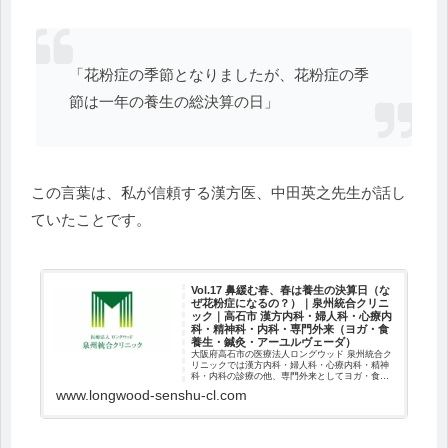
「花粉症の季節となりましたが、花粉症の季
節は一年の養生の総決算の日」
この言葉は、私が信頼する漢方医、中田英之先生が話し
ていたことです。
Vol.17 鼻緩む春、春は養生の決算日（な
ぜ花粉症になるの？）｜泉州統合クリニ
ック｜高石市 漢方内科・婦人科・心療内
科・精神科・内科・専門外来（ヨガ・食
養生・鍼灸・アーユルヴェーダ）
大阪府高石市の医療法人ロングウッド 泉州統合ク
リニックでは漢方内科・婦人科・心療内科・精神
科・内科の診療の他、専門外来としてヨガ・食養
生・鍼灸・アーユルヴェーダを行います。「漢方
www.longwood-senshu-cl.com
養生」の考えに基づき本来体がもっている力を引
き出しこころとからだを整えるお手伝いをいたし
ます。漢方治療を中心に、ヨガ、鍼灸、食養生な
ど種々の外...