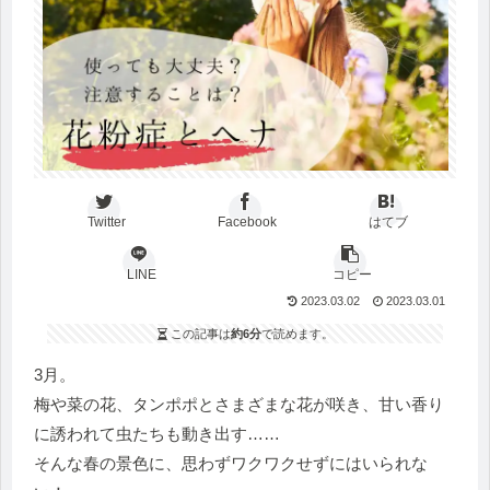
Twitter
Facebook
はてブ
LINE
コピー
2023.03.02
2023.03.01
この記事は
約6分
で読めます。
3月。
梅や菜の花、タンポポとさまざまな花が咲き、甘い香り
に誘われて虫たちも動き出す……
そんな春の景色に、思わずワクワクせずにはいられな