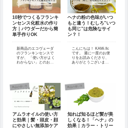
10秒でつくるフランキ
ヘナの粉の色味がいつ
ンセンス化粧水の作り
もと違う！むしろ”いつ
方｜パウダーだから簡
も同じ”は危険なサイ
単手作りOK
ン？！
新商品のエコヴェーダ
こんにちは！ KAMi.llc
のフランキンセンスで
です。 週に一度のお便
すが、 「使い方がよく
りをお読みくださり、
わからない」とのお問
ありがとうございま
い合わせをいただきま
す。 関東では、いよい
した。 そうですよね。
よ桜が開花しました！
商品説明だけ読んでも
月末や年度末など、
よく分かりませんもの
色々とご多用な日々を
ね。 そして、いざ買っ
お過ごしの方も多いか
商品の使い方
商品の使い方
てみても、使い方がメ
もしれませんが...
ンドクサかったら嫌
で...
アムラオイルの使い方
知れば知るほど髪が美
と効果｜髪・頭皮・顔
しくなる！「ヘナ」の
にやさしい無添加ケア
効果｜カラー・トリー