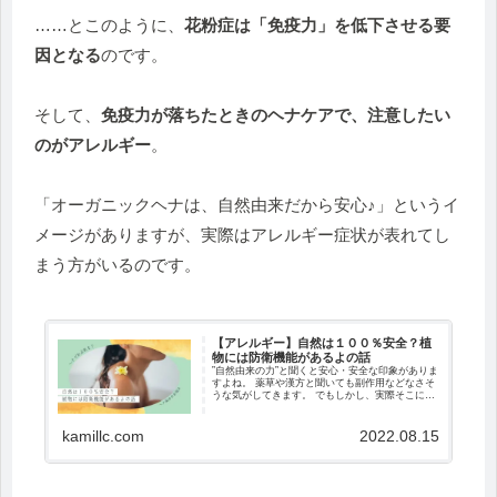
……とこのように、
花粉症は「免疫力」を低下させる要
因となる
のです。
そして、
免疫力が落ちたときのヘナケアで、注意したい
のがアレルギー
。
「オーガニックヘナは、自然由来だから安心♪」というイ
メージがありますが、実際はアレルギー症状が表れてし
まう方がいるのです。
【アレルギー】自然は１００％安全？植
物には防衛機能があるよの話
”自然由来の力”と聞くと安心・安全な印象がありま
すよね。 薬草や漢方と聞いても副作用などなさそ
うな気がしてきます。 でもしかし、実際そこにも
「アレルギー」というものが存在します。 引き算
の美容においても、余計なものを減らし、な...
kamillc.com
2022.08.15