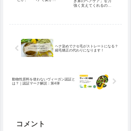
き算のヘアケア」を力
んだ（パサついた）」
強く支えてくれるのが
といった感想を目にし
「ヘナ」。 ヘナがなけ
たことはありません
れば「引き算の美容」
か？ 実はその方た
は成り立たないといっ
ち、”まがいもの”＝偽物
ても過言ではないほど
のヘナを買ってしまっ
です。 とはいえ、まだ
た可能性が...
まだ日本ではメジャー
な美容法ではないのも
事実。 ...
ヘナ染めでクセ毛がストレートになる？
縮毛矯正の代わりになります！
動物性原料を使わないヴィーガン認証と
は？｜認証マーク解説：第4弾
コメント