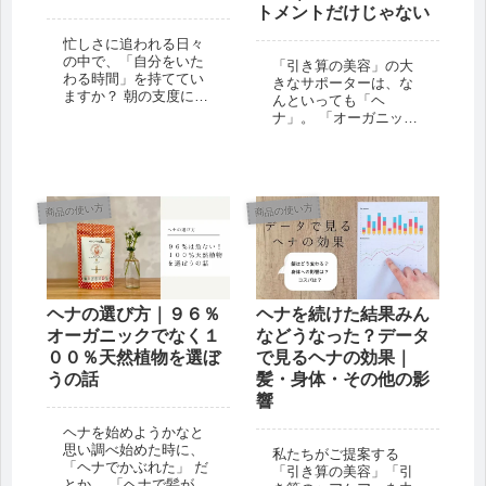
トメントだけじゃない
忙しさに追われる日々
の中で、「自分をいた
「引き算の美容」の大
わる時間」を持ててい
きなサポーターは、な
ますか？ 朝の支度に追
んといっても「ヘ
われ、夜はスマートフ
ナ」。 「オーガニッ
ォンを見ながら眠りに
ク・ハーバル・ヘアカ
つく——そんな毎日が
ラー」はもちろん、
続くと、私たちは知ら
「マヘンディ シャンプ
ず知らずのうちに、自
ーH」「マヘンディ ト
然とのつながりや、自
リートメントH」にも、
商品の使い方
商品の使い方
分自身との対話を忘れ
ヘナエキスが配合され
てしまいます...
ています。 今日は、そ
んな「ヘナ...
ヘナの選び方｜９６％
ヘナを続けた結果みん
オーガニックでなく１
などうなった？データ
００％天然植物を選ぼ
で見るヘナの効果｜
うの話
髪・身体・その他の影
響
ヘナを始めようかなと
思い調べ始めた時に、
私たちがご提案する
「ヘナでかぶれた」 だ
「引き算の美容」「引
とか、 「ヘナで髪が傷