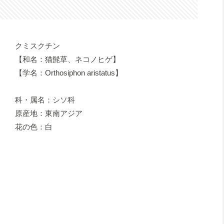
クミスクチン
【和名：猫髭草、ネコノヒゲ】
【学名：Orthosiphon aristatus】
科・属名：シソ科
原産地：東南アジア
花の色：白