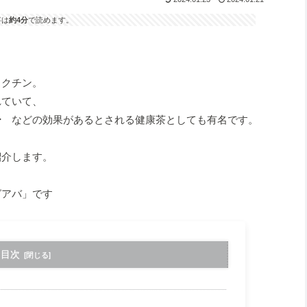
事は
約4分
で読めます。
スクチン。
れていて、
ー
などの効果があるとされる健康茶としても有名です。
紹介します。
グアバ」です
目次