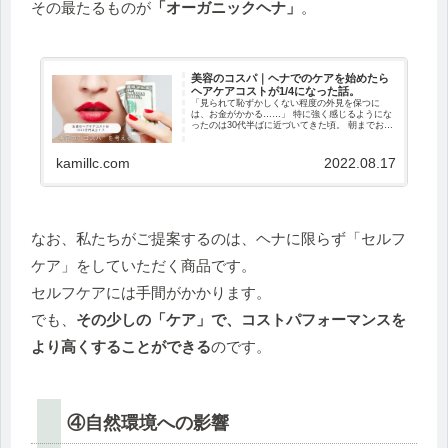
その最たるものが
「オーガニックヘナ」
。
美容のコスパ｜ヘナでのケアを始めたら
ヘアケアコストが1/4になった話。
「見られて恥ずかしくない程度の外見を保つに
は、お金がかかる……」 特に強く感じるようにな
ったのは30代半ばに近づいてきた頃。 朝までお酒
を飲むことができなくなり（お酒が大好きで…）
「お肌がくすむ」ことが日常的になりました。
や...
kamillc.com
2022.08.17
なお、私たちがご提案するのは、ヘナに限らず「セルフ
ケア」をしていただく商品です。
セルフケアには手間がかかります。
でも、
その少しの「ケア」で、コストパフォーマンスを
より高くすることができる
のです。
④自然環境への影響