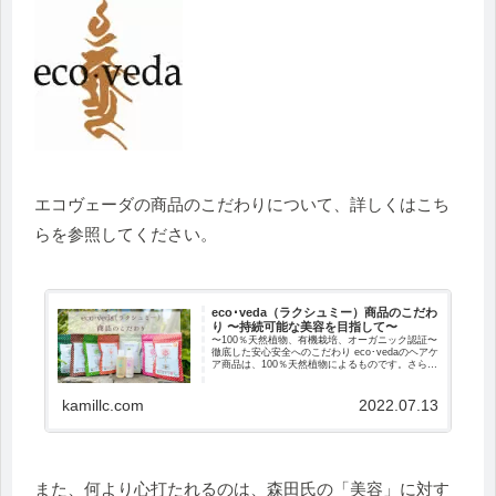
エコヴェーダの商品のこだわりについて、詳しくはこち
らを参照してください。
eco･veda（ラクシュミー）商品のこだわ
り 〜持続可能な美容を目指して〜
〜100％天然植物、有機栽培、オーガニック認証〜
徹底した安心安全へのこだわり eco･vedaのヘアケ
ア商品は、100％天然植物によるものです。さら
に、素材は、有機栽培にこだわり、商品の多く
が、...
kamillc.com
2022.07.13
また、何より心打たれるのは、森田氏の「美容」に対す