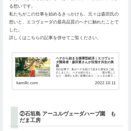
る想いです。
私たちがこの仕事を始めるきっかけも、元々は森田氏の
想いと、エコヴェーダの最高品質のヘナに触れたことで
した。
詳しくはこちらの記事を併せてご覧ください。
ヘナから始まる循環型経済｜エコヴェー
ダ開発者・森田要さんが目指す共生の美
容
別の記事で、私がヘナを続けて起きた変化をご紹
介しました。 ヘナを続けると、、、 ・髪が美しく
なり ・身体にも良い影響があり ・メンタル面でも
良い影響があり ・ヘナがきっかけで、仕事まで変
kamillc.com
2022.10.11
わる という変化をご紹介したわけですが（詳...
②石垣島 アーユルヴェーダハーブ園 も
だま工房