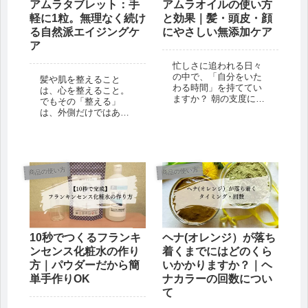
アムラタブレット：手
アムラオイルの使い方
軽に1粒。無理なく続け
と効果｜髪・頭皮・顔
る自然派エイジングケ
にやさしい無添加ケア
ア
忙しさに追われる日々
の中で、「自分をいた
髪や肌を整えること
わる時間」を持ててい
は、心を整えること。
ますか？ 朝の支度に追
でもその「整える」
われ、夜はスマートフ
は、外側だけではあり
ォンを見ながら眠りに
ません。 忙しさに追わ
つく——そんな毎日が
れる毎日の中で、食事
続くと、私たちは知ら
や睡眠の質が乱れた
ず知らずのうちに、自
り、気分が揺らぎやす
然とのつながりや、自
くなったりすることは
商品の使い方
商品の使い方
分自身との対話を忘れ
ありませんか？ そんな
てしまいます...
ときこそ、内側から...
10秒でつくるフランキ
ヘナ(オレンジ）が落ち
ンセンス化粧水の作り
着くまでにはどのくら
方｜パウダーだから簡
いかかりますか？｜ヘ
単手作りOK
ナカラーの回数につい
て