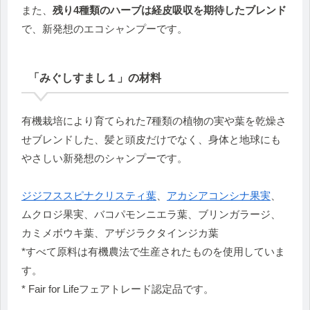
また、
残り4種類のハーブは経皮吸収を期待したブレンド
で、新発想のエコシャンプーです。
「みぐしすまし１」の材料
有機栽培により育てられた7種類の植物の実や葉を乾燥さ
せブレンドした、髪と頭皮だけでなく、身体と地球にも
やさしい新発想のシャンプーです。
ジジフススピナクリスティ葉
、
アカシアコンシナ果実
、
ムクロジ果実、バコパモンニエラ葉、ブリンガラージ、
カミメボウキ葉、アザジラクタインジカ葉
*すべて原料は有機農法で生産されたものを使用していま
す。
* Fair for Lifeフェアトレード認定品です。