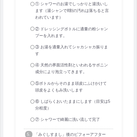
① シャワーのお湯でしっかりと湯洗いし
ます（湯シャンで8割の汚れは落ちると言
われています）
② ドレッシングボトルに適量の粉シャン
プーを入れます。
③ お湯を適量入れてシャカシャカ振りま
す
④ 天然の界面活性剤といわれるサポニン
成分により泡立ってきます。
⑤ボトルからそのまま頭皮にふけかけて
頭皮をよくもみ洗いします
⑥ しばらくおいたままにします（目安は5
分程度）
⑦ シャワーで綺麗に洗い流して完了
「みぐしすまし」後のビフォーアフター