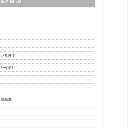
目次
ている理由
リー認証
の取得基準