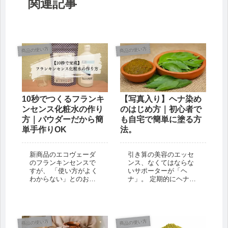
関連記事
商品の使い方
商品の使い方
10秒でつくるフランキ
【写真入り】ヘナ染め
ンセンス化粧水の作り
のはじめ方｜初心者で
方｜パウダーだから簡
も自宅で簡単に塗る方
単手作りOK
法。
新商品のエコヴェーダ
引き算の美容のエッセ
のフランキンセンスで
ンス、なくてはならな
すが、 「使い方がよく
いサポーターが「ヘ
わからない」とのお問
ナ」。 定期的にヘナで
い合わせをいただきま
ケアをすることで、白
した。 そうですよね。
髪を染めたり、健康な
商品説明だけ読んでも
髪と頭皮を取り戻した
よく分かりませんもの
りと、さまざまな効果
ね。 そして、いざ買っ
を得ることができま
商品の使い方
商品の使い方
てみても、使い方がメ
す。 この記事では、ヘ