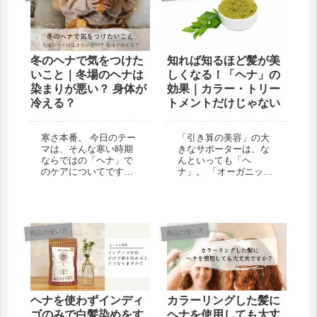
ンドクサかったら嫌
ナによるケアをはじめ
で...
るために必要...
冬のヘナで気をつけた
知れば知るほど髪が美
いこと｜冬場のヘナは
しくなる！「ヘナ」の
染まりが悪い？ 身体が
効果｜カラー・トリー
冷える？
トメントだけじゃない
寒さ本番。 今日のテー
「引き算の美容」の大
マは、そんな寒い時期
きなサポーターは、な
ならではの「ヘナ」で
んといっても「ヘ
のケアについてです。
ナ」。 「オーガニッ
ハーブ（植物）の力
ク・ハーバル・ヘアカ
で、白髪が染められ、
ラー」はもちろん、
髪にも、健康にも、自
「マヘンディ シャンプ
然環境にも、お財布に
ーH」「マヘンディ ト
もやさしいヘナでのセ
リートメントH」にも、
商品の使い方
商品の使い方
ルフケア。手軽に使え
ヘナエキスが配合され
るし、いろんな効果が
ています。 今日は、そ
得られるし...
んな「ヘナ...
ヘナを使わずインディ
カラーリングした髪に
ゴのみで白髪染めをす
ヘナを使用しても大丈