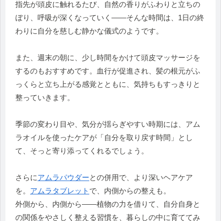
指先が頭皮に触れるたび、自然の香りがふわりと立ちの
ぼり、呼吸が深くなっていく——そんな時間は、1日の終
わりに自分を慈しむ静かな儀式のようです。
また、週末の朝に、少し時間をかけて頭皮マッサージを
するのもおすすめです。血行が促進され、髪の根元がふ
っくらと立ち上がる感覚とともに、気持ちもすっきりと
整っていきます。
季節の変わり目や、気分が揺らぎやすい時期には、アム
ラオイルを使ったケアが「自分を取り戻す時間」とし
て、そっと寄り添ってくれるでしょう。
さらに
アムラパウダー
との併用で、より深いヘアケア
を。
アムラタブレット
で、内側からの整えも。
外側から、内側から——植物の力を借りて、自分自身と
の関係をやさしく整える習慣を、暮らしの中に育ててみ