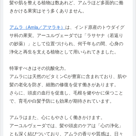
髪や肌を整える植物は数あれど、アムラほど多面的に働
きかける果実はそう多くありません。
アムラ（Amla／アマラキ）
は、インド原産のトウダイグ
サ科の果実。アーユルヴェーダでは「ラサヤナ（若返り
の妙薬）」として位置づけられ、何千年もの間、心身の
浄化と再生を支える植物として用いられてきました。
特筆すべきはその抗酸化力。
アムラには天然のビタミンCが豊富に含まれており、肌や
髪の老化を防ぎ、細胞の修復を促す働きがあります。
さらに、頭皮の血行を促進し、毛根を健やかに保つこと
で、育毛や白髪予防にも効果が期待されています。
アムラはまた、心にもやさしく働きかけます。
アーユルヴェーダでは、髪や頭皮のケアは「心の浄化」
とも深く結びついており、アムラの香りや質感は、日々