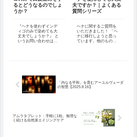
るとどうなるのでしょ
夫ですか？｜よくある
うか？
質問シリーズ
『ヘナを使わずインデ
ヘナに関するご質問を
ィゴのみで染めても大
いただきました！ 「ヘ
丈夫でしょうか？』 と
ナに移行しようと思っ
いうお問い合わせは多
ています。他のものに
いです。 また、インデ
よる染色が残っている
ィゴ系商品のみを買わ
状態でもヘナを使い始
れるお客様もチラホラ
めることはできます
いらっしゃいます。 エ
か？それとも、髪から
コヴェーダの商品でい
染色が完全に落ちてか
いますと、『ダークブ
らでないと使えません
ラウン』と『ディー
か？」 とのことです。
プ...
...
「内なる平和」を育むアーユルヴェーダ
の智慧【2025.8.16】
アムラタブレット：手軽に1粒。無理な
く続ける自然派エイジングケア