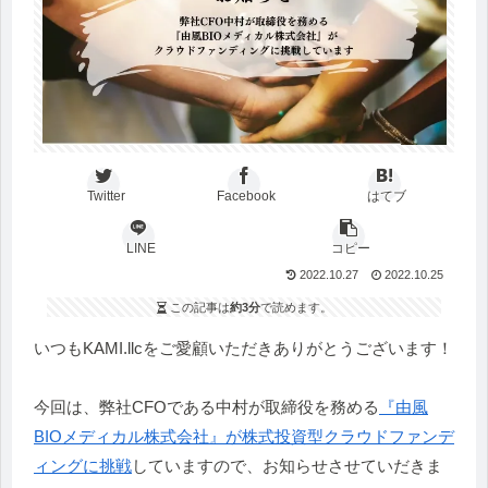
Twitter
Facebook
はてブ
LINE
コピー
2022.10.27
2022.10.25
この記事は
約3分
で読めます。
いつもKAMI.llcをご愛顧いただきありがとうございます！
今回は、弊社CFOである中村が取締役を務める
『由風
BIOメディカル株式会社』が株式投資型クラウドファンデ
ィングに挑戦
していますので、お知らせさせていだきま