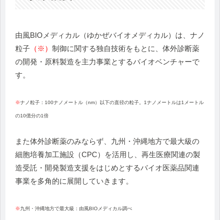
由風BIOメディカル（ゆかぜバイオメディカル）は、ナノ
粒子
（※）
制御に関する独自技術をもとに、体外診断薬
の開発・原料製造を主力事業とするバイオベンチャーで
す。
※
ナノ粒子：100ナノメートル（nm）以下の直径の粒子。1ナノメートルは1メートル
の10億分の1倍
また体外診断薬のみならず、九州・沖縄地方で最大級の
細胞培養加工施設（CPC）を活用し、再生医療関連の製
造受託・開発製造支援をはじめとするバイオ医薬品関連
事業を多角的に展開していきます。
※
九州・沖縄地方で最大級：由風BIOメディカル調べ