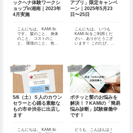
ックヘナ体験ワークシ
アプリ」限定キャンペ
ョップin湘南｜2023年
ーン｜2025年5月23
4月実施
日〜25日
こんにちは。 KAMI.llc
こんにちは。 いつも
です。 髪のこと、 身体
KAMI.llcをご利用くだ
のこと、 コストのこ
さい、ありがとうござ
と、 環境のこと、 色々
います！ このたび、
考えた結果として 「オ
KAMIの公式オンライン
ーガニックヘナでのケ
ショップにて「Par ID
アをはじめたい」 と思
アプリ限定」15％OFF
っている方は少なくな
キャンペーンが行われ
いはず。 でも、同時
ます。 参加条件を満た
お知らせ
お知らせ
に、...
せば、どなたでも対象
になり...
5/6（土）５人のカウン
ポチッと髪のお悩みを
セラーと心踊る素敵な
解決！？KAMIの「簡易
もの市＠渋谷に出店し
悩み診断」試験稼働中
ます
です！
こんにちは。 KAMI.llc
どうも、こんばんは！