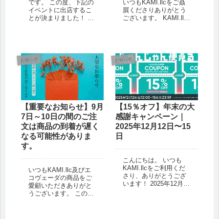
です。 この度、下記の
いつもKAMI.llcをご贔
イベントに出店するこ
屓くださりありがとう
とが決まりました！ こ
ございます。 KAMI.llc
こでしか出会えない商
のホームページです
品、サービスもたくさ
が、 「髪にまつわる良
ん♪ 私たちもスタッフ
い記事が眠ってそうだ
一同で参加の予定で
けど、記事があり過ぎ
す。 ぜひ会いにきてく
て探せない」 というお
お知らせ
お知らせ
ださいね＾＾ イベン...
声をいただきました！
...
【重要なお知らせ】9月
【15％オフ】年末の大
7日～10日の間のご注
感謝キャンペーン｜
文は商品の到着が遅く
2025年12月12日〜15
なる可能性がありま
日
す。
こんにちは。 いつも
KAMI.llcをご利用くだ
いつもKAMI.llc及びエ
さり、ありがとうござ
コヴェーダの商品をご
います！ 2025年12月12
愛顧いただきありがと
日（金）より、15％オ
うございます。 この
フキャンペーンを開催
度、沖縄拠点整備のた
します。 このキャンペ
め下記日程での発送が
ーンは、私たちのオン
通常より遅れる可能性