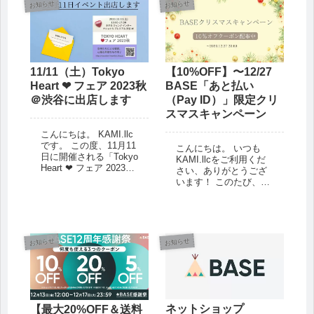
さい。 KAMI公式オン
お知らせ
お知らせ
ラインショップへ 何度
でも利用可能...
11/11（土）Tokyo
【10%OFF】〜12/27
Heart ❤︎ フェア 2023秋
BASE「あと払い
＠渋谷に出店します
（Pay ID）」限定クリ
スマスキャンペーン
こんにちは。 KAMI.llc
です。 この度、11月11
こんにちは。 いつも
日に開催される「Tokyo
KAMI.llcをご利用くだ
Heart ❤︎ フェア 2023
さい、ありがとうござ
秋」に出店します！ こ
います！ このたび、
こでしか出会えない商
KAMIの公式オンライン
品、サービスもたくさ
ショップにて、
ん♪ そして、この日に
10％OFFのクーポンが
向けて、ただいまK...
配布されることになり
ました。 参加条件を満
お知らせ
お知らせ
たせば、どなたでも対
象になります。 ...
ネットショップ
【最大20%OFF＆送料