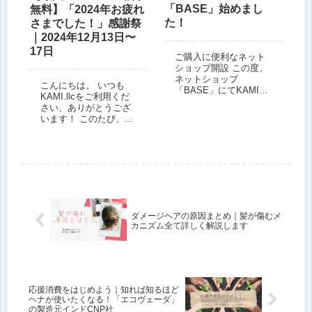
「BASE」始めまし
無料】「2024年お疲れ
た！
さまでした！」感謝祭
｜2024年12月13日〜
17日
ご購入に便利なネット
ショップ開設 この度、
ネットショップ
こんにちは。 いつも
「BASE」にてKAMI
KAMI.llcをご利用くだ
llc.のショップを始めま
さい、ありがとうござ
した。 基本のヘナを始
います！ このたび、
め、初心者の方が購入
KAMIの公式オンライン
しやすいよう「初心者
ショップにて「最大
セット」もご用意しま
20％OFF＆送料無料の
した。 ご自身の悩み、
キャンペーン」が行わ
頭皮や髪の状態に合わ
れます。 参加条件を満
せ...
たせば、どなたでも対
象になります。...
ダメージヘアの原因まとめ｜髪が傷むメ
カニズム全て詳しく解説します
応援消費をはじめよう｜知れば知るほど
ヘナが使いたくなる！「エコヴェーダ」
の製造元インドCNP社