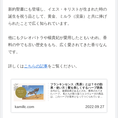
新約聖書にも登場し、イエス・キリストが生まれた時の
誕生を祝う品として、黄金、ミルラ（没薬）と共に捧げ
られたことで広く知られています。
他にもクレオパトラや楊貴妃が愛用したともいわれ、香
料の中でも古い歴史をもち、広く愛されてきた香りなん
です。
詳しくは
こちらの記事
をご覧ください。
フランキンセンス（乳香）とは？その効
果・使い方｜髪を美しくするハーブ辞典
古代から、健康効果があるとされ、重用されてき
たハーブ。 私たちの取り扱うエコヴェーダの商品
は、このハーブが基本となってつくられていま
す。 もちろん、ハーブのことなんて知らなくて
も、その恩恵をうけることはできますが、 知って
いれば、...
kamillc.com
2022.09.27