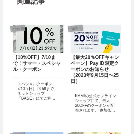
関連記事
お知らせ
お知らせ
【10%OFF】7/10ま
【最大20％OFFキャン
で！サマー・スペシャ
ペーン】Pay ID限定ク
ル・クーポン
ーポンのお知らせ
（2023年9月15日〜25
日）
スペシャルクーポン
7/10（日）23:59まで、
ネットショップ
KAMIの公式オンライン
「BASE」にてご利用
ショップにて、最大
いただける10%OFFク
20OFFのクーポンが配
ーポンを発行しまし
布されます。 参加条件
た。 セット商品にも全
を満たせば、どなたで
て適用されます。 夏を
も対象になります。 ぜ
快適に過ごすために、
ひこの機会にお得にお
ぜひこの機会をご活用
買い物をお楽しみくだ
ください。 ...