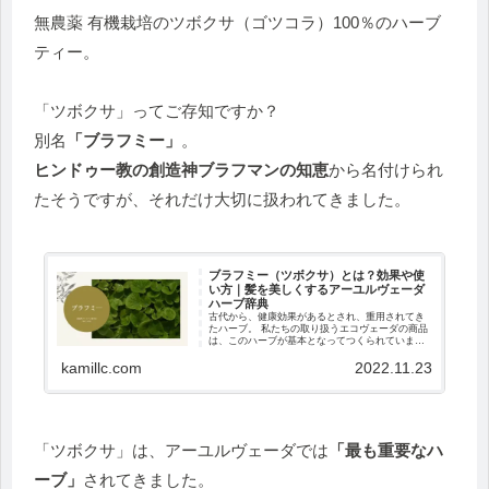
無農薬 有機栽培のツボクサ（ゴツコラ）100％のハーブ
ティー。
「ツボクサ」ってご存知ですか？
別名
「ブラフミー」
。
ヒンドゥー教の創造神ブラフマンの知恵
から名付けられ
たそうですが、それだけ大切に扱われてきました。
ブラフミー（ツボクサ）とは？効果や使
い方｜髪を美しくするアーユルヴェーダ
ハーブ辞典
古代から、健康効果があるとされ、重用されてき
たハーブ。 私たちの取り扱うエコヴェーダの商品
は、このハーブが基本となってつくられていま
す。 もちろん、ハーブのことなんて知らなくて
kamillc.com
2022.11.23
も、その恩恵をうけることはできますが、 知って
いれば、...
「ツボクサ」は、アーユルヴェーダでは
「最も重要なハ
ーブ」
されてきました。