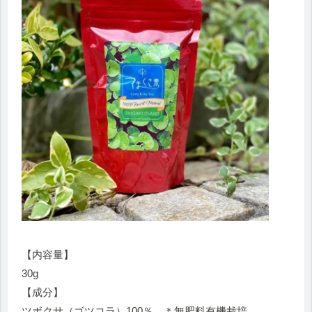
【内容量】
30g
【成分】
ツボクサ（ゴツコラ）100％ ＊無肥料有機栽培