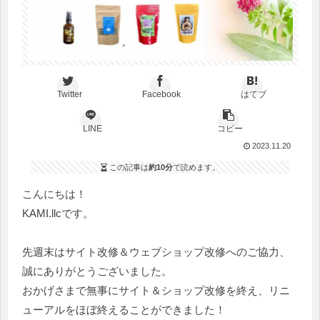
Twitter
Facebook
はてブ
LINE
コピー
2023.11.20
この記事は
約10分
で読めます。
こんにちは！
KAMI.llcです。
先週末はサイト改修＆ウェブショップ改修へのご協力、
誠にありがとうございました。
おかげさまで無事にサイト＆ショップ改修を終え、リニ
ューアルをほぼ終えることができました！