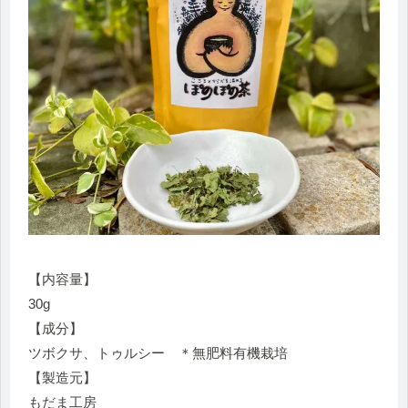
【内容量】
30g
【成分】
ツボクサ、トゥルシー ＊無肥料有機栽培
【製造元】
もだま工房