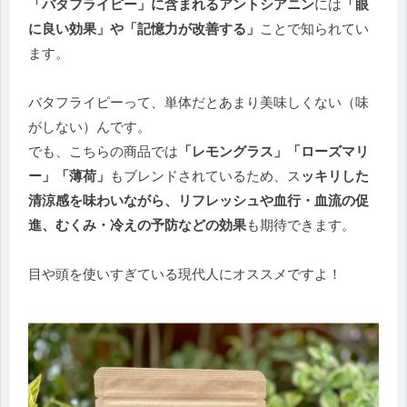
「バタフライピー」に含まれるアントシアニン
には
「眼
に良い効果」や「記憶力が改善する」
ことで知られてい
ます。
バタフライピーって、単体だとあまり美味しくない（味
がしない）んです。
でも、こちらの商品では
「レモングラス」「ローズマリ
ー」「薄荷」
もブレンドされているため、ス
ッキリした
清涼感を味わいながら、リフレッシュや血行・血流の促
進、むくみ・冷えの予防などの効果
も期待できます。
目や頭を使いすぎている現代人にオススメですよ！