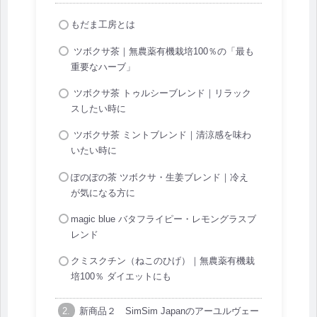
もだま工房とは
ツボクサ茶｜無農薬有機栽培100％の「最も
重要なハーブ」
ツボクサ茶 トゥルシーブレンド｜リラック
スしたい時に
ツボクサ茶 ミントブレンド｜清涼感を味わ
いたい時に
ぽのぽの茶 ツボクサ・生姜ブレンド｜冷え
が気になる方に
magic blue バタフライピー・レモングラスブ
レンド
クミスクチン（ねこのひげ）｜無農薬有機栽
培100％ ダイエットにも
新商品２ SimSim Japanのアーユルヴェー