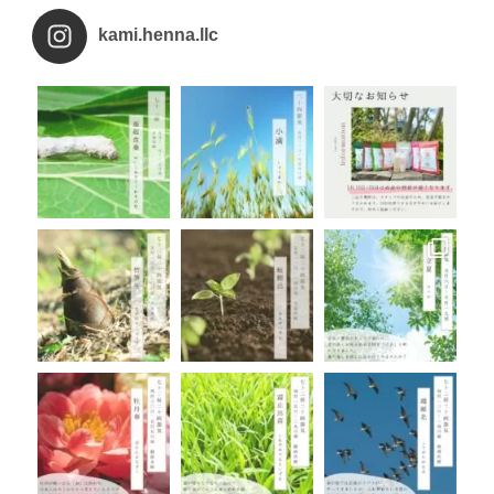
kami.henna.llc