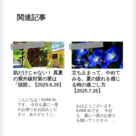
関連記事
メルマガバックナンバー
メルマガバックナンバー
肌だけじゃない！ 真夏
立ち止まって、やめて
の紫外線対策の要は
みる。夏の疲れを感じ
「頭部」【2025.6.28】
る時の過ごし方
【2025.7.26】
こんにちは！KAMI.llc
です。 今日も週に一度
おはようございます。
のお便りをお読みくだ
KAMI.llcです。 今日
さり、ありがとうござ
も、週に一度のお便り
います＾＾ 梅雨の最
を開いてくださり、あ
中……のはずですが、
りがとうございます！
気づけば、真夏のよう
それにしても暑いです
な日差しの日が増えて
ね。これだけ暑さが続