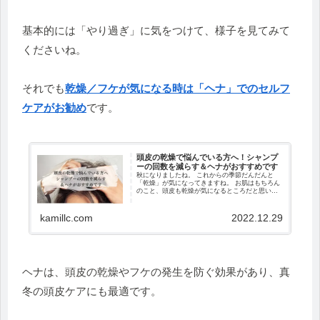
基本的には「やり過ぎ」に気をつけて、
様子を見てみて
くださいね。
それでも
乾燥／フケが気になる時は「ヘナ」
でのセルフ
ケアがお勧め
です。
頭皮の乾燥で悩んでいる方へ！シャンプ
ーの回数を減らす＆ヘナがおすすめです
秋になりましたね。 これからの季節だんだんと
「乾燥」が気になってきますね。 お肌はもちろん
のこと、頭皮も乾燥が気になるところだと思いま
す。 頭皮が乾燥すると痒みがでたり、フケが気に
なったり... さらには、静電気を帯びてまとまり...
kamillc.com
2022.12.29
ヘナは、頭皮の乾燥やフケの発生を防ぐ効果があり、
真
冬の頭皮ケアにも最適です。