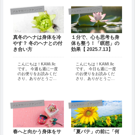
きましたね。 急な暑さ
くなかで「夏の疲れ」
に、身体や心が戸惑っ
を感じている方もいら
メルマガバックナンバー
メルマガバックナンバー
ている——...
っしゃるかもしれませ
ん。 それも...
真冬のヘナは身体を冷
１分で、心も思考も身
やす？ 冬のヘナとの付
体も整う！「瞑想」の
き合い方
効果【 2025.7.13】
こんにちは！KAMi.llc
こんにちは！KAMI.llc
です。 今週も週に一度
です。 今日も週に一度
のお便りをお読みくだ
のお便りをお読みくだ
さり、ありがとうござ
さり、ありがとうござ
います！ 明日から二十
います＾＾ さて、昨日
四節気は「大寒」。 そ
（7/12）から、日本の
して、1月17日から「冬
伝統的な暦である”七十
の土用」が始まりまし
二候”は「蓮始開（はす
た。 「土用」といえば
はじめてひらく）」に
メルマガバックナンバー
メルマガバックナンバー
鰻をいただく「夏...
入りました。 朝の訪
れ...
春へと向かう身体をサ
「夏バテ」の前に「何