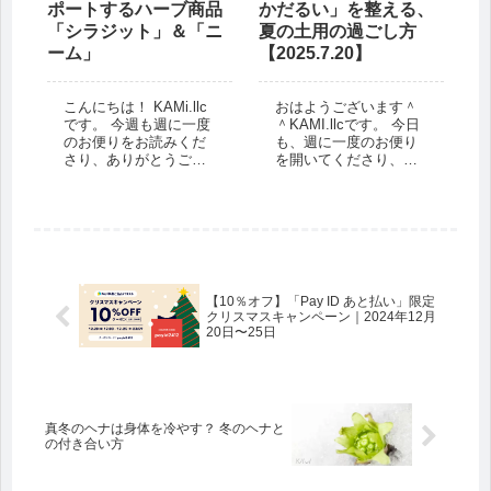
ポートするハーブ商品
かだるい」を整える、
「シラジット」＆「ニ
夏の土用の過ごし方
ーム」
【2025.7.20】
こんにちは！ KAMi.llc
おはようございます＾
です。 今週も週に一度
＾KAMI.llcです。 今日
のお便りをお読みくだ
も、週に一度のお便り
さり、ありがとうござ
を開いてくださり、あ
います。 さて、今日か
りがとうございます！
ら2月です。 旧正月
さて、昨日7月19日から
（旧暦のお正月、今年
「夏の土用」が始まり
は1月29日でした）を迎
ました。 しかも昨日は
え、明日は節分、明後
土用の丑の日！ スーパ
日は立春。いよいよ...
ーに大量に並んだ...
【10％オフ】「Pay ID あと払い」限定
クリスマスキャンペーン｜2024年12月
20日〜25日
真冬のヘナは身体を冷やす？ 冬のヘナと
の付き合い方